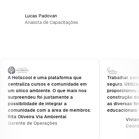
Lucas Padovan
Analista de Capacitações
A Hotscool é uma plataforma que
Trabalhar com 
centraliza cursos e comunidade em
seguro. Utiliz
um único ambiente. O que mais nos
proporcionou 
surpreendeu foi justamente a
construção do
possibilidade de integrar a
as diversas fe
comunidade com a área de membros.
educacionais 
Rita Oliveira Via Ambiental
Vivia
Gerente de Operações
Coord