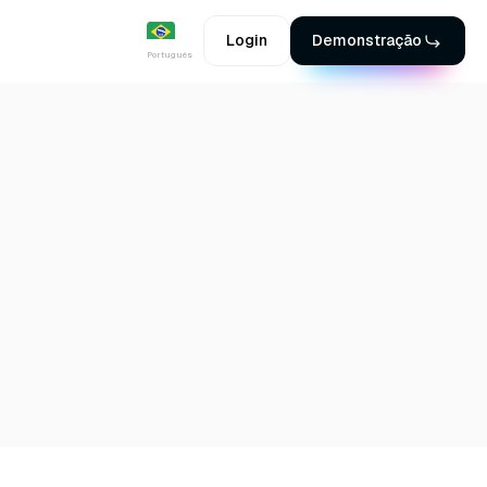
Login
Demonstração
Português