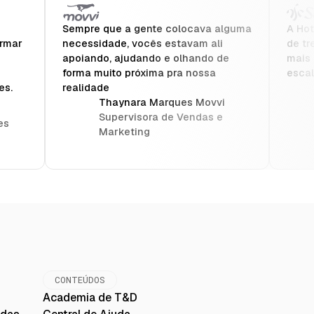
Sempre que a gente colocava alguma
A Hot
ormar
necessidade, vocês estavam ali
de tr
apoiando, ajudando e olhando de
mais 
forma muito próxima pra nossa
escal
es.
realidade
Thaynara Marques Movvi
Supervisora de Vendas e
es
Marketing
CONTEÚDOS
Academia de T&D