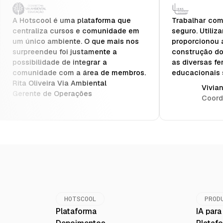
A Hotscool é uma plataforma que
Trabalhar com 
centraliza cursos e comunidade em
seguro. Utiliz
um único ambiente. O que mais nos
proporcionou 
surpreendeu foi justamente a
construção do
possibilidade de integrar a
as diversas fe
comunidade com a área de membros.
educacionais 
Rita Oliveira Via Ambiental
Vivia
Gerente de Operações
Coord
HOTSCOOL
PROD
Plataforma
IA par