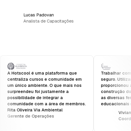
Lucas Padovan
Analista de Capacitações
A Hotscool é uma plataforma que
Trabalhar com 
centraliza cursos e comunidade em
seguro. Utiliz
um único ambiente. O que mais nos
proporcionou 
surpreendeu foi justamente a
construção do
possibilidade de integrar a
as diversas fe
comunidade com a área de membros.
educacionais 
Rita Oliveira Via Ambiental
Vivia
Gerente de Operações
Coord